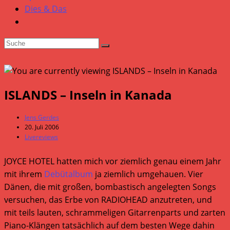
Dies & Das
ISLANDS – Inseln in Kanada
Beitrags-
Jens Gerdes
Autor:
Beitrag
20. Juli 2006
veröffentlicht:
Beitrags-
Livereviews
Kategorie:
JOYCE HOTEL hatten mich vor ziemlich genau einem Jahr
mit ihrem
Debütalbum
ja ziemlich umgehauen. Vier
Dänen, die mit großen, bombastisch angelegten Songs
versuchen, das Erbe von RADIOHEAD anzutreten, und
mit teils lauten, schrammeligen Gitarrenparts und zarten
Piano-Klängen tatsächlich auf dem besten Wege dahin