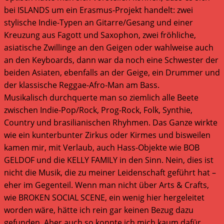
bei ISLANDS um ein Erasmus-Projekt handelt: zwei
stylische Indie-Typen an Gitarre/Gesang und einer
Kreuzung aus Fagott und Saxophon, zwei fröhliche,
asiatische Zwillinge an den Geigen oder wahlweise auch
an den Keyboards, dann war da noch eine Schwester der
beiden Asiaten, ebenfalls an der Geige, ein Drummer und
der klassische Reggae-Afro-Man am Bass.
Musikalisch durchquerte man so ziemlich alle Beete
zwischen Indie-Pop/Rock, Prog-Rock, Folk, Synthie,
Country und brasilianischen Rhyhmen. Das Ganze wirkte
wie ein kunterbunter Zirkus oder Kirmes und bisweilen
kamen mir, mit Verlaub, auch Hass-Objekte wie BOB
GELDOF und die KELLY FAMILY in den Sinn. Nein, dies ist
nicht die Musik, die zu meiner Leidenschaft geführt hat –
eher im Gegenteil. Wenn man nicht über Arts & Crafts,
wie BROKEN SOCIAL SCENE, ein wenig hier hergeleitet
worden wäre, hätte ich rein gar keinen Bezug dazu
gefunden. Aber auch so konnte ich mich kaum dafür