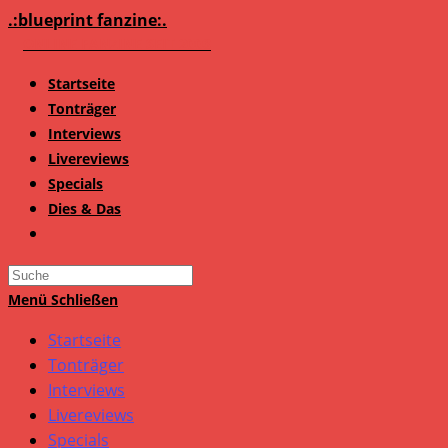
Zum
.:blueprint fanzine:.
Inhalt
springen
Startseite
Tonträger
Interviews
Livereviews
Specials
Dies & Das
Search
this
Menü
Schließen
website
Startseite
Tonträger
Interviews
Livereviews
Specials