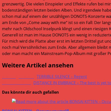
grenzwertig. Die vielen Einspieler und Effekte rufen bei 
bodenständigen letzten beiden Alben. Und irgendwie habe i
schon mal auf einem der unzähligen DONOTS-Konzerte war,
am Ende von „Come away with me“ ist so ein Fall: Der lan
mehr nach Oldschool Inselpunk klingt und einen riesigen K
Generell ist man im Hause DONOTS ein wenig in reduzierter
Für mich wird die Platte aber erst im letzten Drittel gut
noch mal Versöhnliches zum Ende. Aber allgemein bleibt 
oder man macht ein Mainstream-Pop-Album mit großer Pro
Weitere Artikel ansehen
Vorheriger Beitrag
TERRIBLE SILENCE – Regent
Nächster Beitrag
DISTANCE IN EMBRACE – The best is yet t
Das könnte dir auch gefallen
BONSAI KITTEN – Occupy yourself!