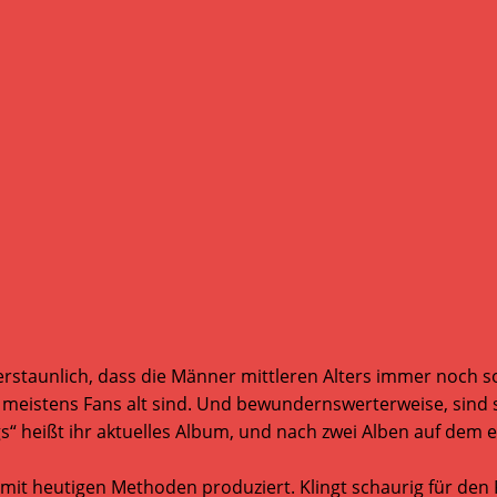
 erstaunlich, dass die Männer mittleren Alters immer noch s
 meistens Fans alt sind. Und bewundernswerterweise, sind 
gs“ heißt ihr aktuelles Album, und nach zwei Alben auf dem
it heutigen Methoden produziert. Klingt schaurig für den P