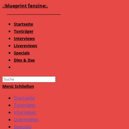
Zum
.:blueprint fanzine:.
Inhalt
springen
Startseite
Tonträger
Interviews
Livereviews
Specials
Dies & Das
Search
this
Menü
Schließen
website
Startseite
Tonträger
Interviews
Livereviews
Specials