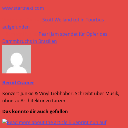
www.startnext.com
Weitere
Vorheriger Beitrag
Scott Weiland tot in Tourbus
Artikel
aufgefunden
Nächster Beitrag
Pearl Jam spendet für Opfer des
ansehen
Dammbruchs in Brasilien
Bernd Cramer
Konzert-Junkie & Vinyl-Liebhaber. Schreibt über Musik,
ohne zu Architektur zu tanzen.
Das könnte dir auch gefallen