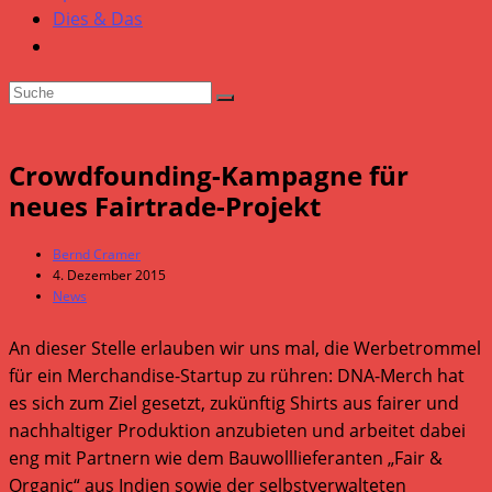
Dies & Das
Crowdfounding-Kampagne für
neues Fairtrade-Projekt
Beitrags-
Bernd Cramer
Autor:
Beitrag
4. Dezember 2015
veröffentlicht:
Beitrags-
News
Kategorie:
An dieser Stelle erlauben wir uns mal, die Werbetrommel
für ein Merchandise-Startup zu rühren: DNA-Merch hat
es sich zum Ziel gesetzt, zukünftig Shirts aus fairer und
nachhaltiger Produktion anzubieten und arbeitet dabei
eng mit Partnern wie dem Bauwolllieferanten „Fair &
Organic“ aus Indien sowie der selbstverwalteten