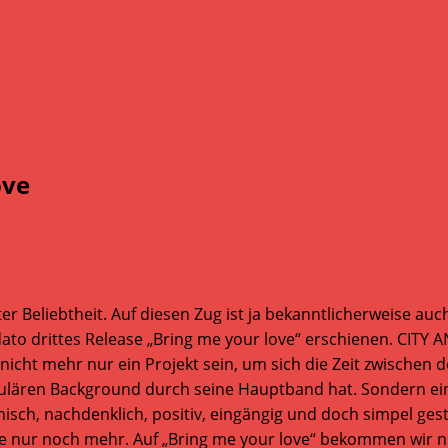
ove
er Beliebtheit. Auf diesen Zug ist ja bekanntlicherweise a
ato drittes Release „Bring me your love“ erschienen. CITY 
 nicht mehr nur ein Projekt sein, um sich die Zeit zwischen
populären Background durch seine Hauptband hat. Sondern ei
ch, nachdenklich, positiv, eingängig und doch simpel gestr
 nur noch mehr. Auf „Bring me your love“ bekommen wir nu