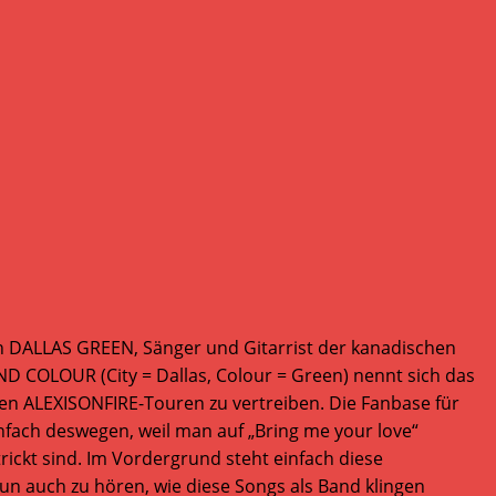
uch DALLAS GREEN, Sänger und Gitarrist der kanadischen
AND COLOUR (City = Dallas, Colour = Green) nennt sich das
 den ALEXISONFIRE-Touren zu vertreiben. Die Fanbase für
nfach deswegen, weil man auf „Bring me your love“
ickt sind. Im Vordergrund steht einfach diese
n auch zu hören, wie diese Songs als Band klingen