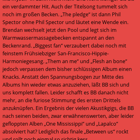
ein verdammter Hit. Auch der Titelsong tummelt sich
noch im großen Becken. „The pledge“ ist dann Phil
Spector ohne Phil Spector und läutet eine Wende ein.
Brendan wechselt jetzt den Pool und legt sich im
Warmwassermassagebecken entspannt an den
Beckenrand. „Biggest fan“ verzaubert dabei noch mit
feinstem Frühsiebziger San-Francisco-Hippie-
Harmoniegesang. „Them an me“ und „Flesh an bone“
jedoch verpassen dem bisher schlüssigen Album einen
Knacks. Anstatt den Spannungsbogen zur Mitte des
Albums hin wieder etwas anzuziehen, läßt BB sich und
uns komplett fallen. Leider schafft es BB danach nicht
mehr, an die furiose Stimmung des ersten Drittels
anzuknüpfen. Ein Ergebnis der vielen Akustikgigs, die BB
nach seinen beiden, zwar erwähnenswerten, aber leider
gefloppten Alben „One Mississippi“ und „Lapalco“
absolviert hat? Lediglich das finale „Between us“ rockt
und rollt noch einmal so richtig kess.