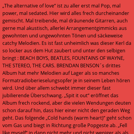
„The alternative of love“ ist zu aller erst mal Pop, mal
power, mal sedated. Hier wird alles frech durcheinander
gemischt. Mal treibende, mal dräunende Gitarren, auch
gerne mal akustisch, allerlei Arrangementgimmicks aus
gewohnten und ungewohnten Tönen und säckeweise
catchy Melodien. Es ist fast unheimlich was dieser Kerl da
so locker aus dem Hut zaubert und unter den selbigen
bringt : BEACH BOYS, BEATLES, FOUNTAINS OF WAYNE,
THE STEREO, THE CARS. BRENDAN BENSON´s drittes
Album hat mehr Melodien auf Lager als so manches
Formatradioberieselungsopfer je in seinem Leben hören
wird. Und über allem schwebt immer dieser fast
jubilierende Überschwang. „Spit it out“ eröffnet das
Album frech rockend, aber die vielen Wendungen deuten
schon darauf hin, dass hier einer nicht den geraden Weg
geht. Das folgende „Cold hands (warm heart)“ geht schon
vom Gas und biegt in Richtung große Popgeste ab. „Fell
like myself“ in dann nicht mehr und nicht weniger als als