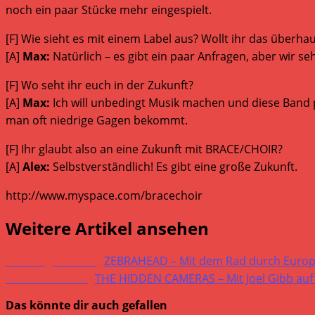
noch ein paar Stücke mehr eingespielt.
[F] Wie sieht es mit einem Label aus? Wollt ihr das überha
[A]
Max:
Natürlich – es gibt ein paar Anfragen, aber wir se
[F] Wo seht ihr euch in der Zukunft?
[A]
Max:
Ich will unbedingt Musik machen und diese Band pro
man oft niedrige Gagen bekommt.
[F] Ihr glaubt also an eine Zukunft mit BRACE/CHOIR?
[A]
Alex:
Selbstverständlich! Es gibt eine große Zukunft.
http://www.myspace.com/bracechoir
Weitere Artikel ansehen
Vorheriger Beitrag
ZEBRAHEAD – Mit dem Rad durch Euro
Nächster Beitrag
THE HIDDEN CAMERAS – Mit Joel Gibb auf 
Das könnte dir auch gefallen