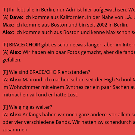
[F] Ihr lebt alle in Berlin, nur Adri ist hier aufgewachsen.
[A]
Dave:
Ich komme aus Kalifornien, in der Nähe von L.A. u
Max:
Ich komme aus Boston und bin seit 2002 in Berlin.
Alex:
Ich komme auch aus Boston und kenne Max schon seit d
[F] BRACE/CHOIR gibt es schon etwas länger, aber im Inter
[A]
Alex:
Wir haben ein paar Fotos gemacht, aber die fanden
gefallen.
[F] Wie sind BRACE/CHOIR entstanden?
[A]
Alex:
Max und ich machen schon seit der High School M
im Wohnzimmer mit einem Synthesizer ein paar Sachen auf
mitmachen will und er hatte Lust.
[F] Wie ging es weiter?
[A]
Alex:
Anfangs haben wir noch ganz andere, vor allem sc
oder vier verschiedene Bands. Wir hatten zwischendurch au
zusammen.