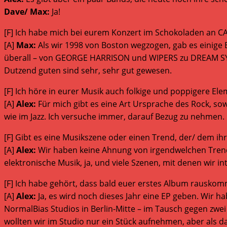
Dave/ Max:
Ja!
[F] Ich habe mich bei eurem Konzert im Schokoladen an CA
[A]
Max:
Als wir 1998 von Boston wegzogen, gab es einige B
überall – von GEORGE HARRISON und WIPERS zu DREAM SYND
Dutzend guten sind sehr, sehr gut gewesen.
[F] Ich höre in eurer Musik auch folkige und poppigere El
[A]
Alex:
Für mich gibt es eine Art Ursprache des Rock, sow
wie im Jazz. Ich versuche immer, darauf Bezug zu nehmen. D
[F] Gibt es eine Musikszene oder einen Trend, der/ dem i
[A]
Alex:
Wir haben keine Ahnung von irgendwelchen Trends 
elektronische Musik, ja, und viele Szenen, mit denen wir in
[F] Ich habe gehört, dass bald euer erstes Album rauskom
[A]
Alex:
Ja, es wird noch dieses Jahr eine EP geben. Wir 
NormalBias Studios in Berlin-Mitte – im Tausch gegen zwe
wollten wir im Studio nur ein Stück aufnehmen, aber als d