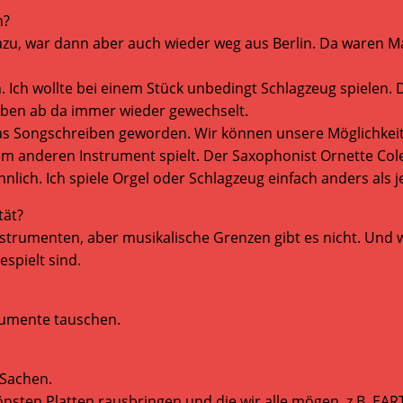
n?
dazu, war dann aber auch wieder weg aus Berlin. Da waren Ma
en. Ich wollte bei einem Stück unbedingt Schlagzeug spielen
haben ab da immer wieder gewechselt.
 das Songschreiben geworden. Wir können unsere Möglichke
m anderen Instrument spielt. Der Saxophonist Ornette Cole
hnlich. Ich spiele Orgel oder Schlagzeug einfach anders als 
tät?
trumenten, aber musikalische Grenzen gibt es nicht. Und w
spielt sind.
trumente tauschen.
 Sachen.
önsten Platten rausbringen und die wir alle mögen, z.B. EAR