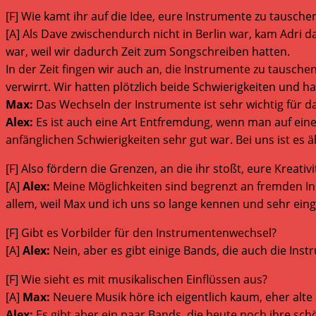
[F] Wie kamt ihr auf die Idee, eure Instrumente zu tausche
[A] Als Dave zwischendurch nicht in Berlin war, kam Adri 
war, weil wir dadurch Zeit zum Songschreiben hatten.
In der Zeit fingen wir auch an, die Instrumente zu tausch
verwirrt. Wir hatten plötzlich beide Schwierigkeiten und 
Max:
Das Wechseln der Instrumente ist sehr wichtig für
Alex:
Es ist auch eine Art Entfremdung, wenn man auf eine
anfänglichen Schwierigkeiten sehr gut war. Bei uns ist es ä
[F] Also fördern die Grenzen, an die ihr stoßt, eure Kreativi
[A]
Alex:
Meine Möglichkeiten sind begrenzt an fremden Ins
allem, weil Max und ich uns so lange kennen und sehr einge
[F] Gibt es Vorbilder für den Instrumentenwechsel?
[A]
Alex:
Nein, aber es gibt einige Bands, die auch die Ins
[F] Wie sieht es mit musikalischen Einflüssen aus?
[A]
Max:
Neuere Musik höre ich eigentlich kaum, eher alte
Alex:
Es gibt aber ein paar Bands, die heute noch ihre sch