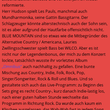
reformierte.
Herr Hudson spielt Les Pauls, manchmal auch
Mundharmonika, seine Gattin Bassgitarre. Der
Schlagzeuger könnte alterstechnisch auch der Sohn sein,
ist es aber aufgrund der Hautfarbe offensichtlich nicht.
BLUE MOUNTAIN sind so etwas wie die Mitbegründer des
Alternative Country / Americana, Lauries
Zwillingsschwester spielt Bass bei WILCO. Aber es ist
nicht nur der Legendenbonus, der mich zu dem Konzert
lockte, tatsächlich wusste ihr vorletztes Album
„Omnibus“
auch nachhaltig zu gefallen. Eine bunte
Mischung aus Country, Indie, Folk, Rock, Pop,
Singer/Songwriter, Rock & Roll und Blues. Und so
gestaltete sich auch das Live-Programm: zu Beginn des
Sets ging es recht Country-, kurz danach Indie-lastig los,
nach einer guten halben Stunde wechselte das
Programm in Richtung Rock. Da wurde auch kaum ein
Klischee ausgelassen, das Wah-Wah fast in jedem Song