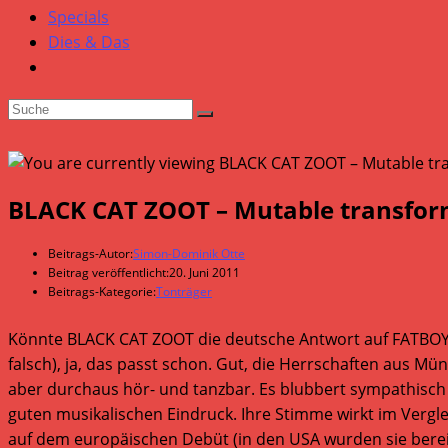
Specials
Dies & Das
BLACK CAT ZOOT – Mutable transfor
Beitrags-Autor:
Simon-Dominik Otte
Beitrag veröffentlicht:
20. Juni 2011
Beitrags-Kategorie:
Tonträger
Könnte BLACK CAT ZOOT die deutsche Antwort auf FATBOY SL
falsch), ja, das passt schon. Gut, die Herrschaften aus Mü
aber durchaus hör- und tanzbar. Es blubbert sympathisch 
guten musikalischen Eindruck. Ihre Stimme wirkt im Verglei
auf dem europäischen Debüt (in den USA wurden sie bereit