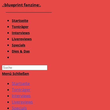
Zum
.:blueprint fanzine:.
Inhalt
springen
Startseite
Tonträger
Interviews
Livereviews
Specials
Dies & Das
Search
this
Menü
Schließen
website
Startseite
Tonträger
Interviews
Livereviews
Specials