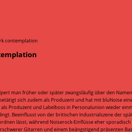
templation
lpert man früher oder später zwangsläufig über den Namen G
betätigt sich zudem als Produzent und hat mit bluNoise ei
le als Produzent und Labelboss in Personalunion wieder ein
lingt. Beeinflusst von der britischen Industrialszene der sp
rdnen lässt, während Noiserock-Einflüsse eher sporadisc
nerschwerer Gitarren und einem beängstigend präsenten Bass