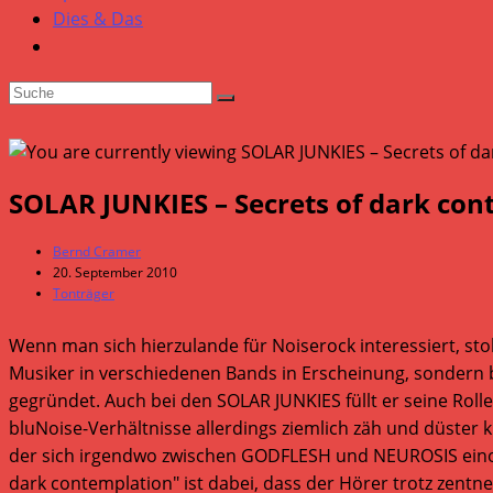
Dies & Das
SOLAR JUNKIES – Secrets of dark con
Beitrags-
Bernd Cramer
Autor:
Beitrag
20. September 2010
veröffentlicht:
Beitrags-
Tonträger
Kategorie:
Wenn man sich hierzulande für Noiserock interessiert, sto
Musiker in verschiedenen Bands in Erscheinung, sondern 
gegründet. Auch bei den SOLAR JUNKIES füllt er seine Rol
bluNoise-Verhältnisse allerdings ziemlich zäh und düster k
der sich irgendwo zwischen GODFLESH und NEUROSIS eino
dark contemplation" ist dabei, dass der Hörer trotz zent