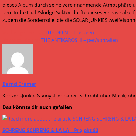
dieses Album durch seine vereinnahmende Atmosphäre und
dem Industrial-/Sludge-Sektor dürfte dieses Release also f
zudem die Sonderrolle, die die SOLAR JUNKIES zweifelsoh
Weitere
Vorheriger Beitrag
THE DEEN – The deen
Artikel
Nächster Beitrag
THE ANTIKAROSHI – per/son/alien
ansehen
Bernd Cramer
Konzert-Junkie & Vinyl-Liebhaber. Schreibt über Musik, ohn
Das könnte dir auch gefallen
SCHRENG SCHRENG & LA LA – Projekt 82