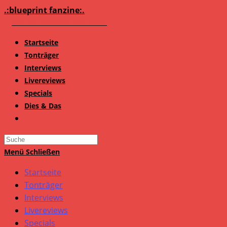
Zum
.:blueprint fanzine:.
Inhalt
springen
Startseite
Tonträger
Interviews
Livereviews
Specials
Dies & Das
Search
this
Menü
Schließen
website
Startseite
Tonträger
Interviews
Livereviews
Specials