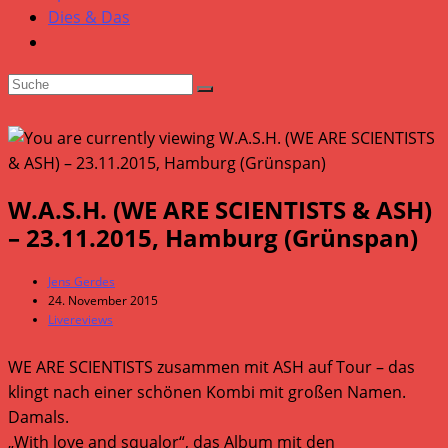
Dies & Das
W.A.S.H. (WE ARE SCIENTISTS & ASH)
– 23.11.2015, Hamburg (Grünspan)
Beitrags-
Jens Gerdes
Autor:
Beitrag
24. November 2015
veröffentlicht:
Beitrags-
Livereviews
Kategorie:
WE ARE SCIENTISTS zusammen mit ASH auf Tour – das
klingt nach einer schönen Kombi mit großen Namen.
Damals.
„With love and squalor“, das Album mit den