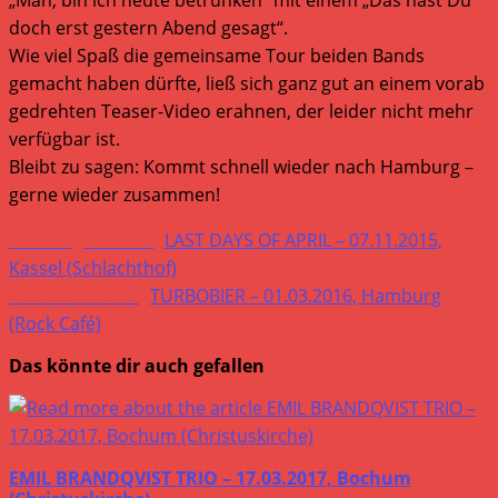
doch erst gestern Abend gesagt“.
Wie viel Spaß die gemeinsame Tour beiden Bands
gemacht haben dürfte, ließ sich ganz gut an einem vorab
gedrehten Teaser-Video erahnen, der leider nicht mehr
verfügbar ist.
Bleibt zu sagen: Kommt schnell wieder nach Hamburg –
gerne wieder zusammen!
Weitere
Vorheriger Beitrag
LAST DAYS OF APRIL – 07.11.2015,
Artikel
Kassel (Schlachthof)
Nächster Beitrag
TURBOBIER – 01.03.2016, Hamburg
ansehen
(Rock Café)
Das könnte dir auch gefallen
EMIL BRANDQVIST TRIO – 17.03.2017, Bochum