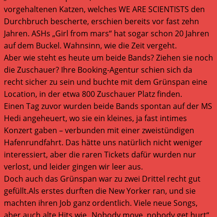
vorgehaltenen Katzen, welches WE ARE SCIENTISTS den
Durchbruch bescherte, erschien bereits vor fast zehn
Jahren. ASHs „Girl from mars“ hat sogar schon 20 Jahren
auf dem Buckel. Wahnsinn, wie die Zeit vergeht.
Aber wie steht es heute um beide Bands? Ziehen sie noch
die Zuschauer? Ihre Booking-Agentur schien sich da
recht sicher zu sein und buchte mit dem Grünspan eine
Location, in der etwa 800 Zuschauer Platz finden.
Einen Tag zuvor wurden beide Bands spontan auf der MS
Hedi angeheuert, wo sie ein kleines, ja fast intimes
Konzert gaben – verbunden mit einer zweistündigen
Hafenrundfahrt. Das hätte uns natürlich nicht weniger
interessiert, aber die raren Tickets dafür wurden nur
verlost, und leider gingen wir leer aus.
Doch auch das Grünspan war zu zwei Drittel recht gut
gefüllt.Als erstes durften die New Yorker ran, und sie
machten ihren Job ganz ordentlich. Viele neue Songs,
aber auch alte Hits wie „Nobody move, nobody get hurt“,