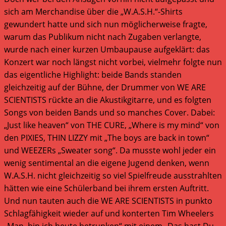
sich am Merchandise über die „W.A.S.H.“-Shirts
gewundert hatte und sich nun möglicherweise fragte,
warum das Publikum nicht nach Zugaben verlangte,
wurde nach einer kurzen Umbaupause aufgeklärt: das
Konzert war noch längst nicht vorbei, vielmehr folgte nun
das eigentliche Highlight: beide Bands standen
gleichzeitig auf der Bühne, der Drummer von WE ARE
SCIENTISTS rückte an die Akustikgitarre, und es folgten
Songs von beiden Bands und so manches Cover. Dabei:
„Just like heaven“ von THE CURE, „Where is my mind“ von
den PIXIES, THIN LIZZY mit „The boys are back in town“
und WEEZERs „Sweater song“. Da musste wohl jeder ein
wenig sentimental an die eigene Jugend denken, wenn
W.A.S.H. nicht gleichzeitig so viel Spielfreude ausstrahlten
hätten wie eine Schülerband bei ihrem ersten Auftritt.
Und nun tauten auch die WE ARE SCIENTISTS in punkto
Schlagfähigkeit wieder auf und konterten Tim Wheelers
„Man, bin ich heute betrunken“ mit einem „Das hast Du