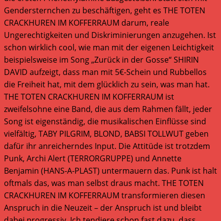
Gendersternchen zu beschäftigen, geht es THE TOTEN
CRACKHUREN IM KOFFERRAUM darum, reale
Ungerechtigkeiten und Diskriminierungen anzugehen. Ist
schon wirklich cool, wie man mit der eigenen Leichtigkeit
beispielsweise im Song „Zurück in der Gosse“ SHIRIN
DAVID aufzeigt, dass man mit 5€-Schein und Rubbellos
die Freiheit hat, mit dem glücklich zu sein, was man hat.
THE TOTEN CRACKHUREN IM KOFFERRAUM ist
zweifelsohne eine Band, die aus dem Rahmen fällt, jeder
Song ist eigenständig, die musikalischen Einflüsse sind
vielfältig, TABY PILGRIM, BLOND, BABSI TOLLWUT geben
dafür ihr anreicherndes Input. Die Attitüde ist trotzdem
Punk, Archi Alert (TERRORGRUPPE) und Annette
Benjamin (HANS-A-PLAST) untermauern das. Punk ist halt
oftmals das, was man selbst draus macht. THE TOTEN
CRACKHUREN IM KOFFERRAUM transformieren diesen
Anspruch in die Neuzeit – der Anspruch ist und bleibt
dabei progressiv. Ich tendiere schon fast dazu, dass