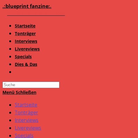
Zum
.:blueprint fanzine:.
Inhalt
springen
Startseite
Tonträger
Interviews
Livereviews
Specials
Dies & Das
Search
this
Menü
Schließen
website
Startseite
Tonträger
Interviews
Livereviews
Specials