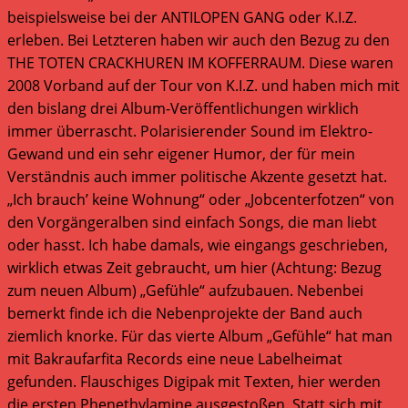
beispielsweise bei der ANTILOPEN GANG oder K.I.Z.
erleben. Bei Letzteren haben wir auch den Bezug zu den
THE TOTEN CRACKHUREN IM KOFFERRAUM. Diese waren
2008 Vorband auf der Tour von K.I.Z. und haben mich mit
den bislang drei Album-Veröffentlichungen wirklich
immer überrascht. Polarisierender Sound im Elektro-
Gewand und ein sehr eigener Humor, der für mein
Verständnis auch immer politische Akzente gesetzt hat.
„Ich brauch’ keine Wohnung“ oder „Jobcenterfotzen“ von
den Vorgängeralben sind einfach Songs, die man liebt
oder hasst. Ich habe damals, wie eingangs geschrieben,
wirklich etwas Zeit gebraucht, um hier (Achtung: Bezug
zum neuen Album) „Gefühle“ aufzubauen. Nebenbei
bemerkt finde ich die Nebenprojekte der Band auch
ziemlich knorke. Für das vierte Album „Gefühle“ hat man
mit Bakraufarfita Records eine neue Labelheimat
gefunden. Flauschiges Digipak mit Texten, hier werden
die ersten Phenethylamine ausgestoßen. Statt sich mit