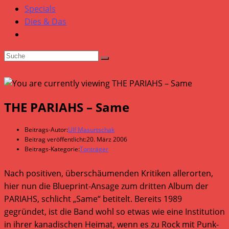
Specials
Dies & Das
THE PARIAHS – Same
Beitrags-Autor:
Ulf Masurtschak
Beitrag veröffentlicht:
20. März 2006
Beitrags-Kategorie:
Tonträger
Nach positiven, überschäumenden Kritiken allerorten,
hier nun die Blueprint-Ansage zum dritten Album der
PARIAHS, schlicht „Same“ betitelt. Bereits 1989
gegründet, ist die Band wohl so etwas wie eine Institution
in ihrer kanadischen Heimat, wenn es zu Rock mit Punk-