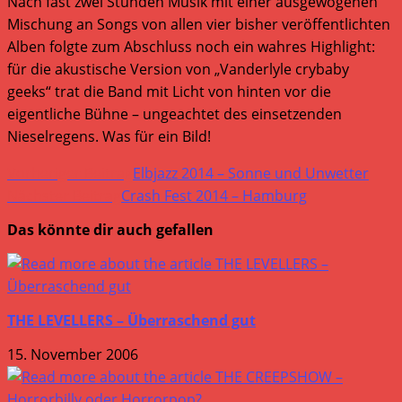
Nach fast zwei Stunden Musik mit einer ausgewogenen
Mischung an Songs von allen vier bisher veröffentlichten
Alben folgte zum Abschluss noch ein wahres Highlight:
für die akustische Version von „Vanderlyle crybaby
geeks“ trat die Band mit Licht von hinten vor die
eigentliche Bühne – ungeachtet des einsetzenden
Nieselregens. Was für ein Bild!
Weitere
Vorheriger Beitrag
Elbjazz 2014 – Sonne und Unwetter
Artikel
Nächster Beitrag
Crash Fest 2014 – Hamburg
ansehen
Das könnte dir auch gefallen
THE LEVELLERS – Überraschend gut
15. November 2006