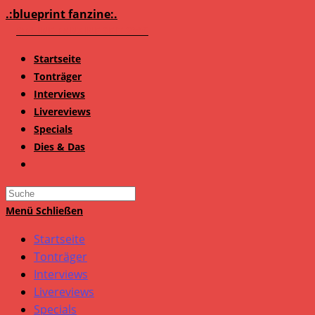
Zum
.:blueprint fanzine:.
Inhalt
springen
Startseite
Tonträger
Interviews
Livereviews
Specials
Dies & Das
Search
this
Menü
Schließen
website
Startseite
Tonträger
Interviews
Livereviews
Specials