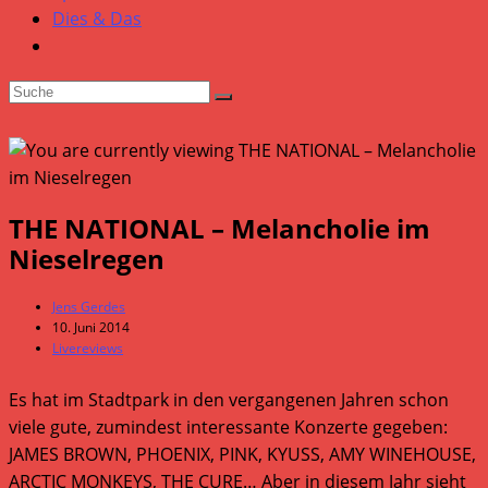
Dies & Das
THE NATIONAL – Melancholie im
Nieselregen
Beitrags-
Jens Gerdes
Autor:
Beitrag
10. Juni 2014
veröffentlicht:
Beitrags-
Livereviews
Kategorie:
Es hat im Stadtpark in den vergangenen Jahren schon
viele gute, zumindest interessante Konzerte gegeben:
JAMES BROWN, PHOENIX, PINK, KYUSS, AMY WINEHOUSE,
ARCTIC MONKEYS, THE CURE… Aber in diesem Jahr sieht