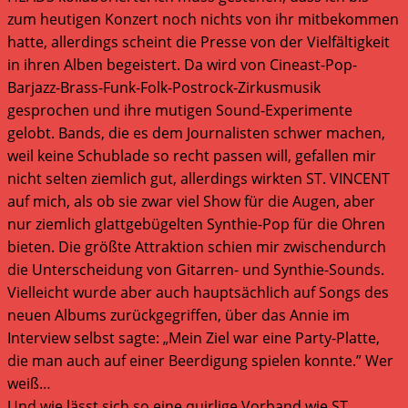
zum heutigen Konzert noch nichts von ihr mitbekommen
hatte, allerdings scheint die Presse von der Vielfältigkeit
in ihren Alben begeistert. Da wird von Cineast-Pop-
Barjazz-Brass-Funk-Folk-Postrock-Zirkusmusik
gesprochen und ihre mutigen Sound-Experimente
gelobt. Bands, die es dem Journalisten schwer machen,
weil keine Schublade so recht passen will, gefallen mir
nicht selten ziemlich gut, allerdings wirkten ST. VINCENT
auf mich, als ob sie zwar viel Show für die Augen, aber
nur ziemlich glattgebügelten Synthie-Pop für die Ohren
bieten. Die größte Attraktion schien mir zwischendurch
die Unterscheidung von Gitarren- und Synthie-Sounds.
Vielleicht wurde aber auch hauptsächlich auf Songs des
neuen Albums zurückgegriffen, über das Annie im
Interview selbst sagte: „Mein Ziel war eine Party-Platte,
die man auch auf einer Beerdigung spielen konnte.” Wer
weiß…
Und wie lässt sich so eine quirlige Vorband wie ST.