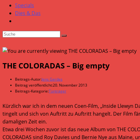
Specials
Dies & Das
THE COLORADAS – Big empty
Beitrags-Autor:
Jens Gerdes
Beitrag veröffentlicht:
20. November 2013
Beitrags-Kategorie:
Tonträger
Kürzlich war ich in dem neuen Coen-Film, „Inside Llewyn D
tingelt und sich von Auftritt zu Auftritt hangelt. Der Film
damaligen Zeit ein.
Etwa drei Wochen zuvor ist das neue Album von THE COLORA
COLORADAS sind Roy Davies und Bernie Nye aus Maine, und