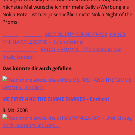
nächstes Mal wünsche ich mir mehr Sally’s-Werbung als
Nokia-Rotz – ist hier ja schließlich nicht Nokia Night of the
Proms.
Weitere
Vorheriger Beitrag
MOTION CITY SOUNDTRACK, OK GO,
Artikel
THE HARD LESSONS – It’s showtime!
Nächster Beitrag
RADIO BIRDMAN – The Birdman has
ansehen
finally landed!
Das könnte dir auch gefallen
ME FIRST AND THE GIMME GIMMES – Endlich!
8. Mai 2006