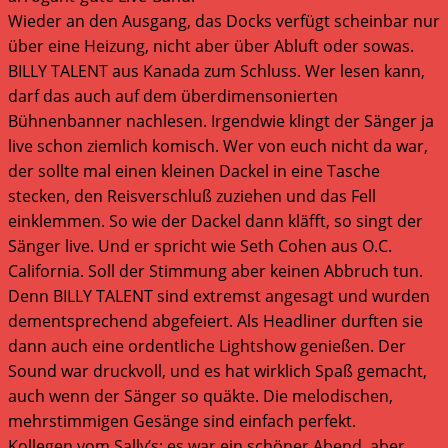
Wieder an den Ausgang, das Docks verfügt scheinbar nur
über eine Heizung, nicht aber über Abluft oder sowas.
BILLY TALENT aus Kanada zum Schluss. Wer lesen kann,
darf das auch auf dem überdimensonierten
Bühnenbanner nachlesen. Irgendwie klingt der Sänger ja
live schon ziemlich komisch. Wer von euch nicht da war,
der sollte mal einen kleinen Dackel in eine Tasche
stecken, den Reisverschluß zuziehen und das Fell
einklemmen. So wie der Dackel dann kläfft, so singt der
Sänger live. Und er spricht wie Seth Cohen aus O.C.
California. Soll der Stimmung aber keinen Abbruch tun.
Denn BILLY TALENT sind extremst angesagt und wurden
dementsprechend abgefeiert. Als Headliner durften sie
dann auch eine ordentliche Lightshow genießen. Der
Sound war druckvoll, und es hat wirklich Spaß gemacht,
auch wenn der Sänger so quäkte. Die melodischen,
mehrstimmigen Gesänge sind einfach perfekt.
Kollegen vom Sally’s: es war ein schöner Abend, aber