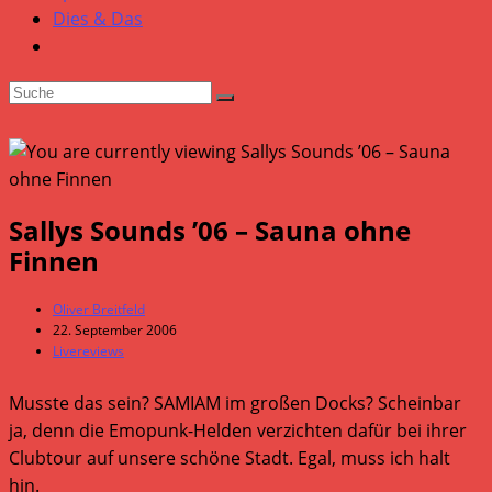
Dies & Das
Sallys Sounds ’06 – Sauna ohne
Finnen
Beitrags-
Oliver Breitfeld
Autor:
Beitrag
22. September 2006
veröffentlicht:
Beitrags-
Livereviews
Kategorie:
Musste das sein? SAMIAM im großen Docks? Scheinbar
ja, denn die Emopunk-Helden verzichten dafür bei ihrer
Clubtour auf unsere schöne Stadt. Egal, muss ich halt
hin.