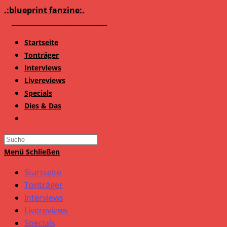
Zum
.:blueprint fanzine:.
Inhalt
springen
Startseite
Tonträger
Interviews
Livereviews
Specials
Dies & Das
Search
this
Menü
Schließen
website
Startseite
Tonträger
Interviews
Livereviews
Specials