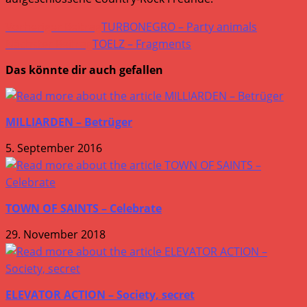
Weitere
Vorheriger Beitrag
TURBONEGRO – Party animals
Artikel
Nächster Beitrag
TOELZ – Fragments
ansehen
Das könnte dir auch gefallen
MILLIARDEN – Betrüger
5. September 2016
TOWN OF SAINTS – Celebrate
29. November 2018
ELEVATOR ACTION – Society, secret