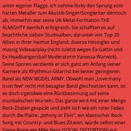
unter eigener Flagge. Ich nehme Ricky den Sprung vom
harten Metaller zum Akustik-Singer/Songwriter dennoch
ab, immerhin war seine UK Metal-Formation THE
ALMIGHTY ziemlich erfolgreich. Sie schafften es auf
beachtliche sieben Studioalben, darunter vier Top-20
Alben in ihrer Heimat England, diverse Hitsingles und
massig Videoairplay (nicht zuletzt wegen Ex-Gattin und
Ex-Headbangersball Moderatorin Vanessa Warwick).
Seine Sporen verdiente er sich ganz am Anfang seiner
Karriere als Rhythmus-Gitarrist bei keiner geringeren
Band als NEW MODEL ARMY. Obwohl man „Love many
trust few“ nicht mit besagter Band gleichsetzen kann, ist
es doch irgendwie eine Rückbesinnung auf seine
musikalischen Wurzeln. Das ganze wird mit einer Menge
Rock-Zitaten gespickt und zieht sich wie ein roter Faden
durch die Platte. „Johnny or Elvis“, ein klassischer Rock-
Song mit Country- und Blues-Zitaten, würde selbst einer
Szene-Ikone wie Mike Ness (SOCIAL DISTORTION) gut