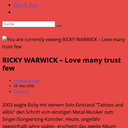
Dies & Das
RICKY WARWICK – Love many trust
few
Beitrags-
Andreas Schaab
Autor:
Beitrag
20. Mai 2006
veröffentlicht:
Beitrags-
Tonträger
Kategorie:
2003 wagte Ricky mit seinem Solo-Einstand “Tattoos and
alibis“ den Schritt vom einstigen Metal-Musiker zum
Singer/Songwriting-Künstler. Heute, ungefähr
zweieinhalb Jahre später, erscheint das zweite Album