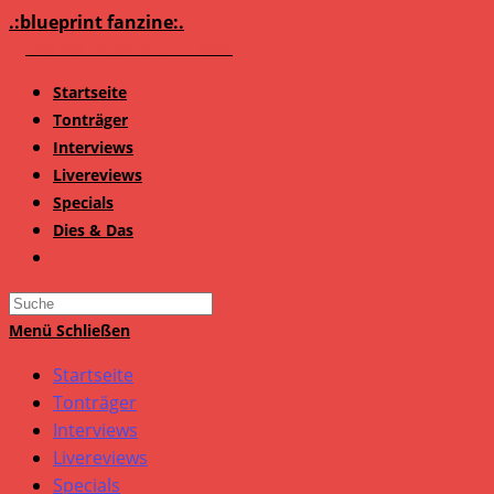
Zum
.:blueprint fanzine:.
Inhalt
springen
Startseite
Tonträger
Interviews
Livereviews
Specials
Dies & Das
Search
this
Menü
Schließen
website
Startseite
Tonträger
Interviews
Livereviews
Specials