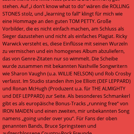
stehen. Auf „i don’t know what to do“ wären die ROLLING
STONES stolz, und „learning to fall“ klingt für mich wie
eine Hommage an den guten TOM PETTY. Große
Vorbilder, die es nicht einfach machen, am Schluss als
Sieger dazustehen und nicht als einfaches Plagiat. Ricky
Warwick versteht es, diese Einflüsse mit seinen Wurzeln
zu vermischen und ein homogenes Album abzuliefern,
das von Genre-Zitaten nur so wimmelt. Die Scheibe
wurde zusammen mit bekannten Nashville Songwritern
wie Sharon Vaughn (u.a. WILLIE NELSON) und Rob Crosby
verfasst. Im Studio standen ihm Joe Elliott (DEF LEPPARD)
und Ronan McHugh (Produzent u.a. für THE ALMIGHTY
und DEF LEPPARD) zur Seite. Als besonderes Schmankerl
gibt es als europäische Bonus-Tracks „running free“ von
IRON MAIDEN und einen zweiten, mir unbekannten Song
namens „going under over you“. Für Fans der oben
genannten Bands, Bruce Springsteen und
aufgeschlossene Country-Rock Freunde.