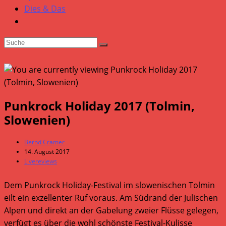
Dies & Das
Punkrock Holiday 2017 (Tolmin,
Slowenien)
Beitrags-
Bernd Cramer
Autor:
Beitrag
14. August 2017
veröffentlicht:
Beitrags-
Livereviews
Kategorie:
Dem Punkrock Holiday-Festival im slowenischen Tolmin
eilt ein exzellenter Ruf voraus. Am Südrand der Julischen
Alpen und direkt an der Gabelung zweier Flüsse gelegen,
verfügt es über die wohl schönste Festival-Kulisse