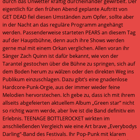
durch das Unwetter kräftig durcheinander gewirbelt. Der
eigentlich für den frühen Abend geplante Auftritt von
GET DEAD fiel diesen Umständen zum Opfer, sollte aber
in der Nacht an das reguläre Programm angehängt
werden. Passenderweise starteten PEARS an diesem Tag
auf der Hauptbühne, denn auch ihre Shows werden
gerne mal mit einem Orkan verglichen. Allen voran ihr
Sänger Zach Quinn ist dafür bekannt, wie von der
Tarantel gestochen über die Bühne zu springen, sich auf
dem Boden herum zu wälzen oder den direkten Weg ins
Publikum einzuschlagen. Dazu gibt’s eine gnadenlose
Hardcore-Punk-Orgie, aus der immer wieder feine
Melodien hervorstechen. Ich gebe zu, dass ich mit ihrem
allseits abgefeierten aktuellem Album „Green star“ nicht
so richtig warm werde, aber live ist die Band definitiv ein
Erlebnis. TEENAGE BOTTLEROCKET wirkten im
anschließenden Vergleich wie eine Art brave „Everybodys
Darling“-Band des Festivals. Ihr Pop-Punk mit klarem