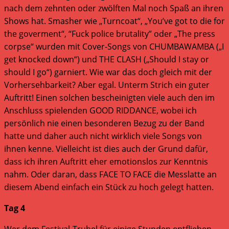
nach dem zehnten oder zwölften Mal noch Spaß an ihren
Shows hat. Smasher wie „Turncoat“, „You’ve got to die for
the goverment“, “Fuck police brutality” oder „The press
corpse“ wurden mit Cover-Songs von CHUMBAWAMBA („I
get knocked down“) und THE CLASH („Should I stay or
should I go“) garniert. Wie war das doch gleich mit der
Vorhersehbarkeit? Aber egal. Unterm Strich ein guter
Auftritt! Einen solchen bescheinigten viele auch den im
Anschluss spielenden GOOD RIDDANCE, wobei ich
persönlich nie einen besonderen Bezug zu der Band
hatte und daher auch nicht wirklich viele Songs von
ihnen kenne. Vielleicht ist dies auch der Grund dafür,
dass ich ihren Auftritt eher emotionslos zur Kenntnis
nahm. Oder daran, dass FACE TO FACE die Messlatte an
diesem Abend einfach ein Stück zu hoch gelegt hatten.
Tag 4
Wer dem Festival-Trubel für einige Stunden entfliehen