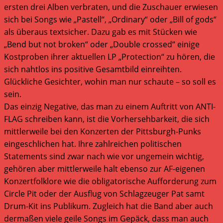
ersten drei Alben verbraten, und die Zuschauer erwiesen
sich bei Songs wie „Pastell“, „Ordinary“ oder „Bill of gods“
als überaus textsicher. Dazu gab es mit Stücken wie
„Bend but not broken“ oder „Double crossed“ einige
Kostproben ihrer aktuellen LP „Protection“ zu hören, die
sich nahtlos ins positive Gesamtbild einreihten.
Glückliche Gesichter, wohin man nur schaute – so soll es
sein.
Das einzig Negative, das man zu einem Auftritt von ANTI-
FLAG schreiben kann, ist die Vorhersehbarkeit, die sich
mittlerweile bei den Konzerten der Pittsburgh-Punks
eingeschlichen hat. Ihre zahlreichen politischen
Statements sind zwar nach wie vor ungemein wichtig,
gehören aber mittlerweile halt ebenso zur AF-eigenen
Konzertfolklore wie die obligatorische Aufforderung zum
Circle Pit oder der Ausflug von Schlagzeuger Pat samt
Drum-Kit ins Publikum. Zugleich hat die Band aber auch
dermaßen viele geile Songs im Gepäck, dass man auch