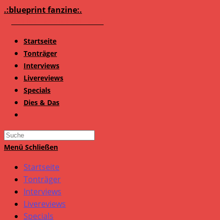
Zum
.:blueprint fanzine:.
Inhalt
springen
Startseite
Tonträger
Interviews
Livereviews
Specials
Dies & Das
Search
this
Menü
Schließen
website
Startseite
Tonträger
Interviews
Livereviews
Specials