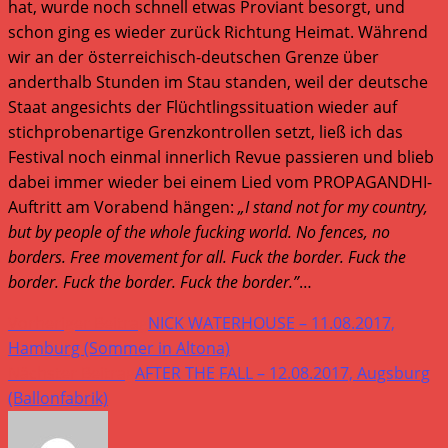
hat, wurde noch schnell etwas Proviant besorgt, und
schon ging es wieder zurück Richtung Heimat. Während
wir an der österreichisch-deutschen Grenze über
anderthalb Stunden im Stau standen, weil der deutsche
Staat angesichts der Flüchtlingssituation wieder auf
stichprobenartige Grenzkontrollen setzt, ließ ich das
Festival noch einmal innerlich Revue passieren und blieb
dabei immer wieder bei einem Lied vom PROPAGANDHI-
Auftritt am Vorabend hängen:
„I stand not for my country,
but by people of the whole fucking world. No fences, no
borders. Free movement for all. Fuck the border. Fuck the
border. Fuck the border. Fuck the border.”
…
Weitere
Vorheriger Beitrag
NICK WATERHOUSE – 11.08.2017,
Artikel
Hamburg (Sommer in Altona)
Nächster Beitrag
AFTER THE FALL – 12.08.2017, Augsburg
ansehen
(Ballonfabrik)