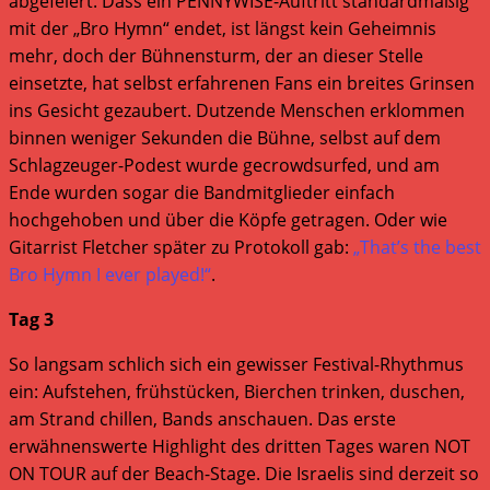
abgefeiert. Dass ein PENNYWISE-Auftritt standardmäßig
mit der „Bro Hymn“ endet, ist längst kein Geheimnis
mehr, doch der Bühnensturm, der an dieser Stelle
einsetzte, hat selbst erfahrenen Fans ein breites Grinsen
ins Gesicht gezaubert. Dutzende Menschen erklommen
binnen weniger Sekunden die Bühne, selbst auf dem
Schlagzeuger-Podest wurde gecrowdsurfed, und am
Ende wurden sogar die Bandmitglieder einfach
hochgehoben und über die Köpfe getragen. Oder wie
Gitarrist Fletcher später zu Protokoll gab:
„That’s the best
Bro Hymn I ever played!“
.
Tag 3
So langsam schlich sich ein gewisser Festival-Rhythmus
ein: Aufstehen, frühstücken, Bierchen trinken, duschen,
am Strand chillen, Bands anschauen. Das erste
erwähnenswerte Highlight des dritten Tages waren NOT
ON TOUR auf der Beach-Stage. Die Israelis sind derzeit so