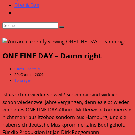
Dies & Das
ONE FINE DAY – Damn right
Beitrags-
Oliver Breitfeld
Autor:
Beitrag
20. Oktober 2006
veröffentlicht:
Beitrags-
Tonträger
Kategorie:
Ist es schon wieder so weit? Scheinbar sind wirklich
schon wieder zwei Jahre vergangen, denn es gibt wieder
ein neues ONE FINE DAY-Album. Mittlerweile kommen sie
nicht mehr aus Itzehoe sondern aus Hamburg, und sie
haben sich deutsche Musikprominenz ins Boot geholt.
Für die Produktion ist Jan-Dirk Poggemann