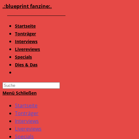
Zum
.:blueprint fanzine:.
Inhalt
springen
Startseite
Tonträger
Interviews
Livereviews
Specials
Dies & Das
Search
this
Menü
Schließen
website
Startseite
Tonträger
Interviews
Livereviews
Specials