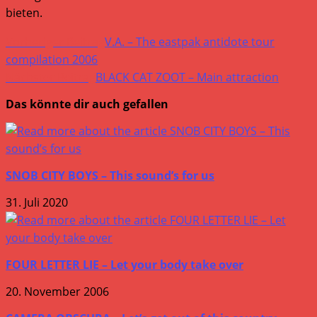
bieten.
Weitere
Vorheriger Beitrag
V.A. – The eastpak antidote tour
Artikel
compilation 2006
Nächster Beitrag
BLACK CAT ZOOT – Main attraction
ansehen
Das könnte dir auch gefallen
SNOB CITY BOYS – This sound’s for us
31. Juli 2020
FOUR LETTER LIE – Let your body take over
20. November 2006