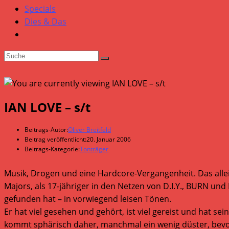
Specials
Dies & Das
IAN LOVE – s/t
Beitrags-Autor:
Oliver Breitfeld
Beitrag veröffentlicht:
20. Januar 2006
Beitrags-Kategorie:
Tonträger
Musik, Drogen und eine Hardcore-Vergangenheit. Das allei
Majors, als 17-jähriger in den Netzen von D.I.Y., BURN u
gefunden hat – in vorwiegend leisen Tönen.
Er hat viel gesehen und gehört, ist viel gereist und hat 
kommt sphärisch daher, manchmal ein wenig düster, bevor 