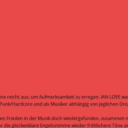
ne reicht aus, um Aufmerksamkeit zu erregen. IAN LOVE war
nd Punk/Hardcore und als Musiker abhängig von jeglichen D
seinen Frieden in der Musik doch wiedergefunden, zusammen m
die glockenklare Engelsstimme wieder fröhlichere Töne ans