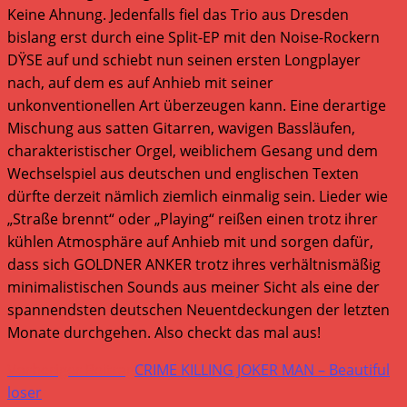
Keine Ahnung. Jedenfalls fiel das Trio aus Dresden
bislang erst durch eine Split-EP mit den Noise-Rockern
DŸSE auf und schiebt nun seinen ersten Longplayer
nach, auf dem es auf Anhieb mit seiner
unkonventionellen Art überzeugen kann. Eine derartige
Mischung aus satten Gitarren, wavigen Bassläufen,
charakteristischer Orgel, weiblichem Gesang und dem
Wechselspiel aus deutschen und englischen Texten
dürfte derzeit nämlich ziemlich einmalig sein. Lieder wie
„Straße brennt“ oder „Playing“ reißen einen trotz ihrer
kühlen Atmosphäre auf Anhieb mit und sorgen dafür,
dass sich GOLDNER ANKER trotz ihres verhältnismäßig
minimalistischen Sounds aus meiner Sicht als eine der
spannendsten deutschen Neuentdeckungen der letzten
Monate durchgehen. Also checkt das mal aus!
Weitere
Vorheriger Beitrag
CRIME KILLING JOKER MAN – Beautiful
Artikel
loser