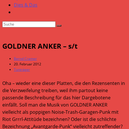
Dies & Das
GOLDNER ANKER – s/t
Beitrags-
Bernd Cramer
Autor:
Beitrag
20. Februar 2012
veröffentlicht:
Beitrags-
Tonträger
Kategorie:
Oha – wieder eine dieser Platten, die den Rezensenten in
die Verzweifelung treiben, weil ihm partout keine
passende Beschreibung für das hier Dargebotene
einfällt. Soll man die Musik von GOLDNER ANKER
vielleicht als poppigen Noise-Trash-Garagen-Punk mit
Riot Grrrl-Attitüde bezeichnen? Oder ist die schlichte
Bezeichnung „Avantgarde-Punk“ vielleicht zutreffender?