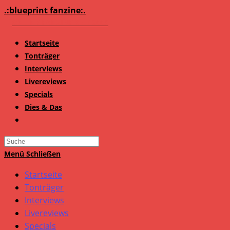
Zum
.:blueprint fanzine:.
Inhalt
springen
Startseite
Tonträger
Interviews
Livereviews
Specials
Dies & Das
Search
this
Menü
Schließen
website
Startseite
Tonträger
Interviews
Livereviews
Specials