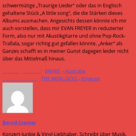
schwermütige „Traurige Lieder“ oder das in Englisch
gehaltene Stück „A little song“, die die Stärken dieses
Albums ausmachen. Angesichts dessen könnte ich mir
auch vorstellen, dass mir EVAN FREYER in reduzierter
Form, also nur mit Akustikgitarre und ohne Pop-Rock-
Trallala, sogar richtig gut gefallen könnte. „Anker“ als
Ganzes schafft es in meiner Gunst dagegen leider nicht
über das Mittelmaß hinaus.
Weitere
Vorheriger Beitrag
SNAKE – Australia
Artikel
Nächster Beitrag
THE MORLOCKS – Emerge
ansehen
Bernd Cramer
Konzert-Junkie & Vinyl-Liebhaber. Schreibt über Musik,