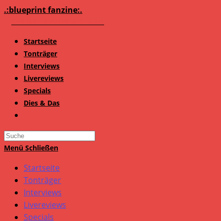
Zum
.:blueprint fanzine:.
Inhalt
springen
Startseite
Tonträger
Interviews
Livereviews
Specials
Dies & Das
Search
this
Menü
Schließen
website
Startseite
Tonträger
Interviews
Livereviews
Specials