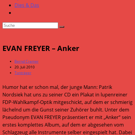
Dies & Das
EVAN FREYER – Anker
Beitrags-
Bernd Cramer
Autor:
Beitrag
20. Juli 2010
veröffentlicht:
Beitrags-
Tonträger
Kategorie:
Humor hat er schon mal, der junge Mann: Patrik
Nordsiek hat uns zu seiner CD ein Plakat in lupenreiner
FDP-Wahlkampf-Optik mitgeschickt, auf dem er schmierig
lächelnd um die Gunst seiner Zuhörer buhlt. Unter dem
Pseudonym EVAN FREYER präsentiert er mit „Anker“ sein
erstes komplettes Album, auf dem er abgesehen vom
Schlagzeug alle Instrumente selber eingespielt hat. Dabei