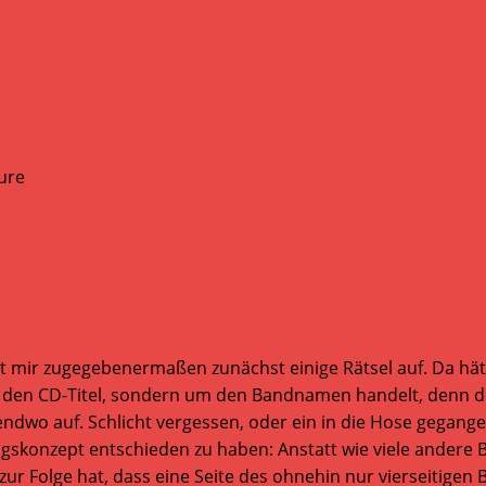
bt mir zugegebenermaßen zunächst einige Rätsel auf. Da hä
t um den CD-Titel, sondern um den Bandnamen handelt, denn
endwo auf. Schlicht vergessen, oder ein in die Hose gegange
ngskonzept entschieden zu haben: Anstatt wie viele andere
zur Folge hat, dass eine Seite des ohnehin nur vierseitigen