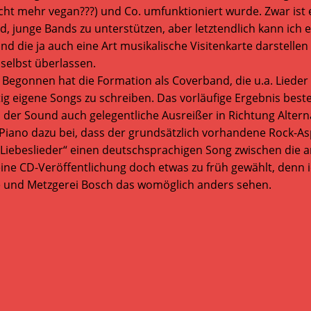
cht mehr vegan???) und Co. umfunktioniert wurde. Zwar ist
 junge Bands zu unterstützen, aber letztendlich kann ich e
 und die ja auch eine Art musikalische Visitenkarte darstelle
 selbst überlassen.
. Begonnen hat die Formation als Coverband, die u.a. Lied
tig eigene Songs zu schreiben. Das vorläufige Ergebnis best
er Sound auch gelegentliche Ausreißer in Richtung Alternat
Piano dazu bei, dass der grundsätzlich vorhandene Rock-Asp
 „Liebeslieder“ einen deutschsprachigen Song zwischen die 
r eine CD-Veröffentlichung doch etwas zu früh gewählt, denn i
 und Metzgerei Bosch das womöglich anders sehen.