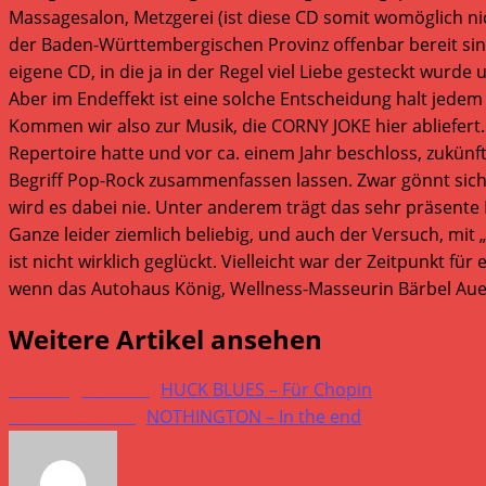
Massagesalon, Metzgerei (ist diese CD somit womöglich ni
der Baden-Württembergischen Provinz offenbar bereit sind,
eigene CD, in die ja in der Regel viel Liebe gesteckt wurde
Aber im Endeffekt ist eine solche Entscheidung halt jedem
Kommen wir also zur Musik, die CORNY JOKE hier abliefert
Repertoire hatte und vor ca. einem Jahr beschloss, zukünf
Begriff Pop-Rock zusammenfassen lassen. Zwar gönnt sich d
wird es dabei nie. Unter anderem trägt das sehr präsente 
Ganze leider ziemlich beliebig, und auch der Versuch, mit
ist nicht wirklich geglückt. Vielleicht war der Zeitpunkt fü
wenn das Autohaus König, Wellness-Masseurin Bärbel Aue
Weitere Artikel ansehen
Vorheriger Beitrag
HUCK BLUES – Für Chopin
Nächster Beitrag
NOTHINGTON – In the end