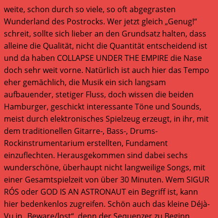
weite, schon durch so viele, so oft abgegrasten
Wunderland des Postrocks. Wer jetzt gleich „Genug!“
schreit, sollte sich lieber an den Grundsatz halten, dass
alleine die Qualität, nicht die Quantität entscheidend ist
und da haben COLLAPSE UNDER THE EMPIRE die Nase
doch sehr weit vorne. Natürlich ist auch hier das Tempo
eher gemächlich, die Musik ein sich langsam
aufbauender, stetiger Fluss, doch wissen die beiden
Hamburger, geschickt interessante Töne und Sounds,
meist durch elektronisches Spielzeug erzeugt, in ihr, mit
dem traditionellen Gitarre-, Bass-, Drums-
Rockinstrumentarium erstellten, Fundament
einzuflechten. Herausgekommen sind dabei sechs
wunderschöne, überhaupt nicht langweilige Songs, mit
einer Gesamtspielzeit von über 30 Minuten. Wem SIGUR
RÓS oder GOD IS AN ASTRONAUT ein Begriff ist, kann
hier bedenkenlos zugreifen. Schön auch das kleine Déjà-
Vu in „Beware/lost“, denn der Sequenzer zu Beginn