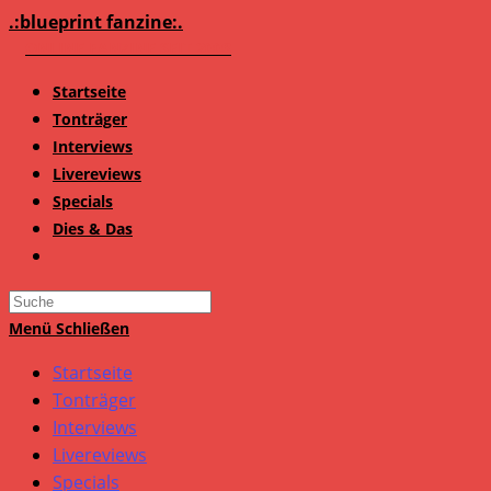
Zum
.:blueprint fanzine:.
Inhalt
springen
Startseite
Tonträger
Interviews
Livereviews
Specials
Dies & Das
Search
this
Menü
Schließen
website
Startseite
Tonträger
Interviews
Livereviews
Specials