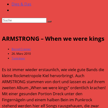
Dies & Das
ARMSTRONG – When we were kings
Beitrags-
Bernd Cramer
Autor:
Beitrag
26. März 2010
veröffentlicht:
Beitrags-
Tonträger
Kategorie:
Es ist immer wieder erstaunlich, wie viele gute Bands die
kleine Rockmetropole Kiel hervorbringt. Auch
ARMSTRONG stammen von dort und lassen es auf ihrem
zweiten Album „When we were kings“ ordentlich krachen!
Mit einer gesunden Portion Dreck unter den
Fingernägeln und einem halben Bein im Punkrock
stehend werden hier elf Songs rausgehauen, die zwar