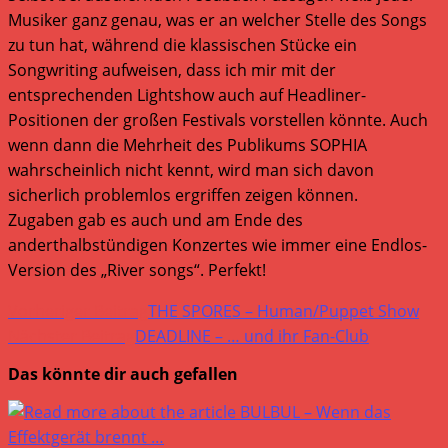
Musiker ganz genau, was er an welcher Stelle des Songs
zu tun hat, während die klassischen Stücke ein
Songwriting aufweisen, dass ich mir mit der
entsprechenden Lightshow auch auf Headliner-
Positionen der großen Festivals vorstellen könnte. Auch
wenn dann die Mehrheit des Publikums SOPHIA
wahrscheinlich nicht kennt, wird man sich davon
sicherlich problemlos ergriffen zeigen können.
Zugaben gab es auch und am Ende des
anderthalbstündigen Konzertes wie immer eine Endlos-
Version des „River songs“. Perfekt!
Weitere
Vorheriger Beitrag
THE SPORES – Human/Puppet Show
Artikel
Nächster Beitrag
DEADLINE – … und ihr Fan-Club
ansehen
Das könnte dir auch gefallen