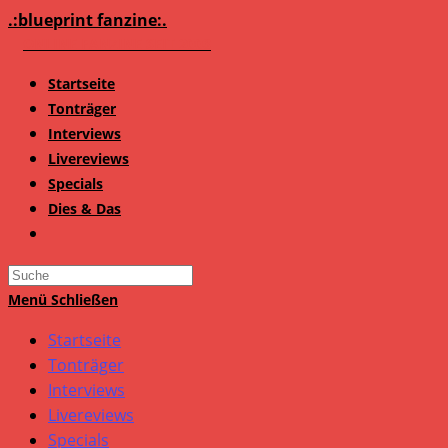
Zum
.:blueprint fanzine:.
Inhalt
springen
Startseite
Tonträger
Interviews
Livereviews
Specials
Dies & Das
Search
this
Menü
Schließen
website
Startseite
Tonträger
Interviews
Livereviews
Specials