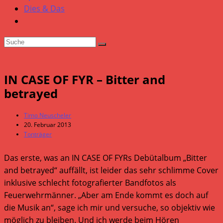
Dies & Das
IN CASE OF FYR – Bitter and
betrayed
Beitrags-
Timo Neuscheler
Autor:
Beitrag
20. Februar 2013
veröffentlicht:
Beitrags-
Tonträger
Kategorie:
Das erste, was an IN CASE OF FYRs Debütalbum „Bitter
and betrayed“ auffällt, ist leider das sehr schlimme Cover
inklusive schlecht fotografierter Bandfotos als
Feuerwehrmänner. „Aber am Ende kommt es doch auf
die Musik an“, sage ich mir und versuche, so objektiv wie
möglich zu bleiben. Und ich werde beim Hören