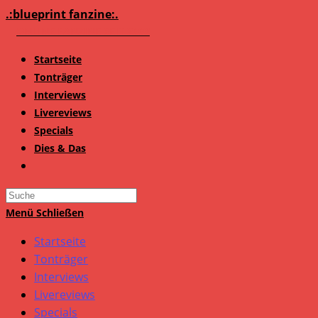
Zum
.:blueprint fanzine:.
Inhalt
springen
Startseite
Tonträger
Interviews
Livereviews
Specials
Dies & Das
Search
this
Menü
Schließen
website
Startseite
Tonträger
Interviews
Livereviews
Specials