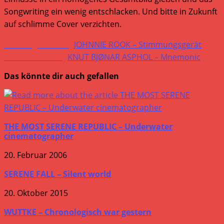
Songwriting ein wenig entschlacken. Und bitte in Zukunft
auf schlimme Cover verzichten.
Weitere
Vorheriger Beitrag
JOHNNIE ROOK – Stimmungsgerät
Artikel
Nächster Beitrag
KNUT BJØNAR ASPHOL – Mnemonic
ansehen
Das könnte dir auch gefallen
THE MOST SERENE REPUBLIC – Underwater
cinematographer
20. Februar 2006
SERENE FALL – Silent world
20. Oktober 2015
WUTTKE – Chronologisch war gestern