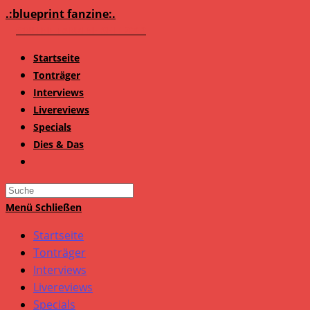
Zum
.:blueprint fanzine:.
Inhalt
springen
Startseite
Tonträger
Interviews
Livereviews
Specials
Dies & Das
Search
this
Menü
Schließen
website
Startseite
Tonträger
Interviews
Livereviews
Specials