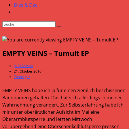
Dies & Das
EMPTY VEINS – Tumult EP
Beitrags-
Jo Rößmann
Autor:
Beitrag
21. Oktober 2016
veröffentlicht:
Beitrags-
Tonträger
Kategorie:
EMPTY VEINS habe ich ja für einen ziemlich beschissenen
Bandnamen gehalten. Das hat sich allerdings in meiner
Wahrnehmung verändert. Zur Selbsterfahrung habe ich
mir unter oberärztlicher Aufsicht im Mai eine
Oberarmblutsperre und letzten Mittwoch
vorübergehend eine Oberschenkelblutsperre pressen