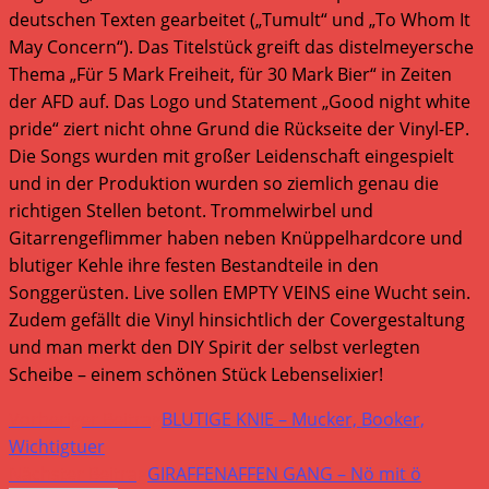
deutschen Texten gearbeitet („Tumult“ und „To Whom It
May Concern“). Das Titelstück greift das distelmeyersche
Thema „Für 5 Mark Freiheit, für 30 Mark Bier“ in Zeiten
der AFD auf. Das Logo und Statement „Good night white
pride“ ziert nicht ohne Grund die Rückseite der Vinyl-EP.
Die Songs wurden mit großer Leidenschaft eingespielt
und in der Produktion wurden so ziemlich genau die
richtigen Stellen betont. Trommelwirbel und
Gitarrengeflimmer haben neben Knüppelhardcore und
blutiger Kehle ihre festen Bestandteile in den
Songgerüsten. Live sollen EMPTY VEINS eine Wucht sein.
Zudem gefällt die Vinyl hinsichtlich der Covergestaltung
und man merkt den DIY Spirit der selbst verlegten
Scheibe – einem schönen Stück Lebenselixier!
Weitere
Vorheriger Beitrag
BLUTIGE KNIE – Mucker, Booker,
Artikel
Wichtigtuer
Nächster Beitrag
GIRAFFENAFFEN GANG – Nö mit ö
ansehen