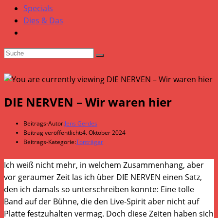
Specials
Dies & Das
DIE NERVEN – Wir waren hier
Beitrags-Autor:
Jens Gerdes
Beitrag veröffentlicht:
4. Oktober 2024
Beitrags-Kategorie:
Tonträger
Ich weiß nicht mehr, in welchem Zusammenhang, aber
vor geraumer Zeit las ich über DIE NERVEN einen Satz,
den ich damals so unterschreiben konnte: Eine tolle
Band auf der Bühne, die den Live-Spirit aber nicht auf
Platte festzuhalten vermag. Doch diese Zeiten haben sich