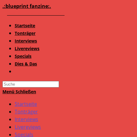
Zum
.:blueprint fanzine:.
Inhalt
springen
Startseite
Tonträger
Interviews
Livereviews
Specials
Dies & Das
Search
this
Menü
Schließen
website
Startseite
Tonträger
Interviews
Livereviews
Specials