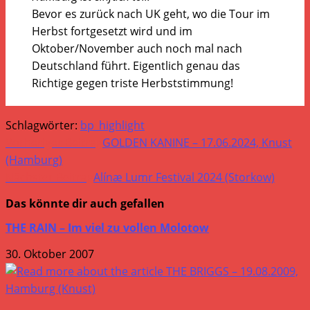
Bevor es zurück nach UK geht, wo die Tour im
Herbst fortgesetzt wird und im
Oktober/November auch noch mal nach
Deutschland führt. Eigentlich genau das
Richtige gegen triste Herbststimmung!
Schlagwörter:
bp_highlight
Weitere
Vorheriger Beitrag
GOLDEN KANINE – 17.06.2024, Knust
Artikel
(Hamburg)
Nächster Beitrag
Alínæ Lumr Festival 2024 (Storkow)
ansehen
Das könnte dir auch gefallen
THE RAIN – Im viel zu vollen Molotow
30. Oktober 2007