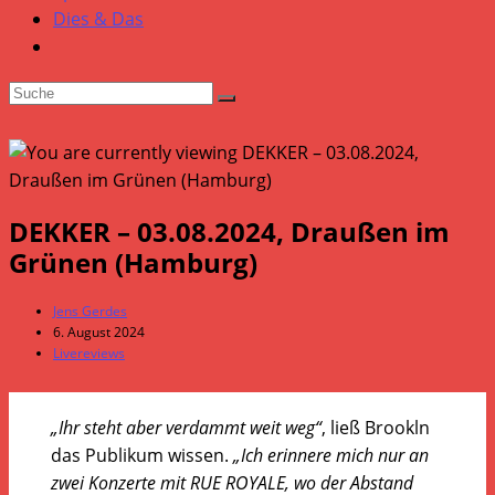
Dies & Das
DEKKER – 03.08.2024, Draußen im
Grünen (Hamburg)
Beitrags-
Jens Gerdes
Autor:
Beitrag
6. August 2024
veröffentlicht:
Beitrags-
Livereviews
Kategorie:
„Ihr steht aber verdammt weit weg“
, ließ Brookln
das Publikum wissen.
„Ich erinnere mich nur an
zwei Konzerte mit RUE ROYALE, wo der Abstand