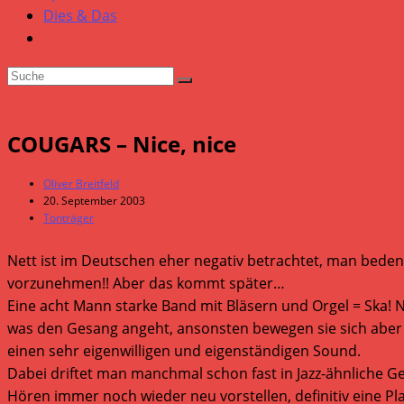
Dies & Das
COUGARS – Nice, nice
Beitrags-
Oliver Breitfeld
Autor:
Beitrag
20. September 2003
veröffentlicht:
Beitrags-
Tonträger
Kategorie:
Nett ist im Deutschen eher negativ betrachtet, man beden
vorzunehmen!! Aber das kommt später…
Eine acht Mann starke Band mit Bläsern und Orgel = Ska!
was den Gesang angeht, ansonsten bewegen sie sich aber 
einen sehr eigenwilligen und eigenständigen Sound.
Dabei driftet man manchmal schon fast in Jazz-ähnliche Gef
Hören immer noch wieder neu vorstellen, definitiv eine Plat