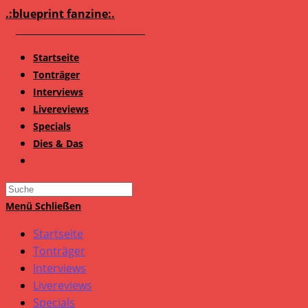
Zum
.:blueprint fanzine:.
Inhalt
springen
Startseite
Tonträger
Interviews
Livereviews
Specials
Dies & Das
Search
this
Menü
Schließen
website
Startseite
Tonträger
Interviews
Livereviews
Specials