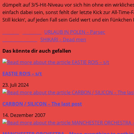
dümpelt auf 3/5-Hit-Niveau vor sich hin ohne ein wirkliche
einfach dabei sein, sonst fehlt der letzte Kick zur All-Time-
Still kickin‘, auf jeden Fall sein Geld wert und ein Fünkch
Weitere
Vorheriger Beitrag
URLAUB IN POLEN – Parsec
Artikel
Nächster Beitrag
SHIKARI – Dead men
ansehen
Das könnte dir auch gefallen
EASTIE RO!S – s/t
23. Juli 2024
CARBON / SILICON – The last post
14. Dezember 2007
MANCHESTER ORCHESTRA – Mean everything to nothin