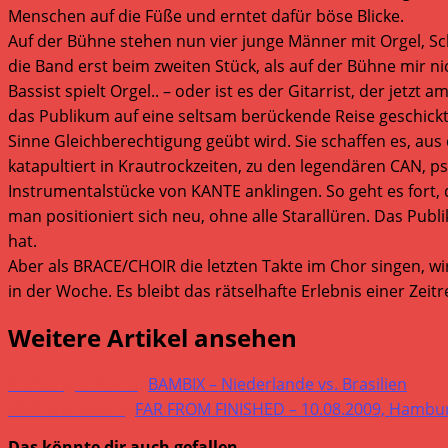
Menschen auf die Füße und erntet dafür böse Blicke.
Auf der Bühne stehen nun vier junge Männer mit Orgel, Sc
die Band erst beim zweiten Stück, als auf der Bühne mir n
Bassist spielt Orgel.. – oder ist es der Gitarrist, der jetz
das Publikum auf eine seltsam berückende Reise geschick
Sinne Gleichberechtigung geübt wird. Sie schaffen es, au
katapultiert in Krautrockzeiten, zu den legendären CAN,
Instrumentalstücke von KANTE anklingen. So geht es fort, d
man positioniert sich neu, ohne alle Starallüren. Das Pub
hat.
Aber als BRACE/CHOIR die letzten Takte im Chor singen, wi
in der Woche. Es bleibt das rätselhafte Erlebnis einer Zeitr
Weitere Artikel ansehen
Vorheriger Beitrag
BAMBIX – Niederlande vs. Brasilien
Nächster Beitrag
FAR FROM FINISHED – 10.08.2009, Hambur
Das könnte dir auch gefallen