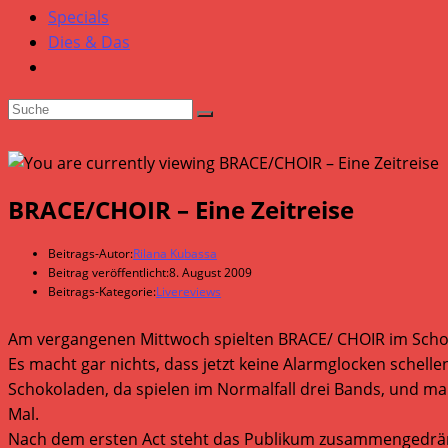
Specials
Dies & Das
BRACE/CHOIR – Eine Zeitreise
Beitrags-Autor:
Rilana Kubassa
Beitrag veröffentlicht:
8. August 2009
Beitrags-Kategorie:
Livereviews
Am vergangenen Mittwoch spielten BRACE/ CHOIR im Scho
Es macht gar nichts, dass jetzt keine Alarmglocken schelle
Schokoladen, da spielen im Normalfall drei Bands, und man
Mal.
Nach dem ersten Act steht das Publikum zusammengedrängt 