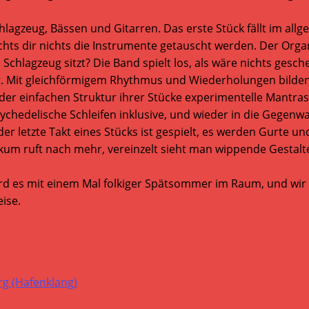
hlagzeug, Bässen und Gitarren. Das erste Stück fällt im a
ichts dir nichts die Instrumente getauscht werden. Der Orga
t am Schlagzeug sitzt? Die Band spielt los, als wäre nichts g
t. Mit gleichförmigem Rhythmus und Wiederholungen bilden
s der einfachen Struktur ihrer Stücke experimentelle Mantr
 psychedelische Schleifen inklusive, und wieder in die Ge
er letzte Takt eines Stücks ist gespielt, es werden Gurte un
likum ruft nach mehr, vereinzelt sieht man wippende Gestalt
rd es mit einem Mal folkiger Spätsommer im Raum, und wir b
eise.
g (Hafenklang)