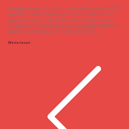
Heeeyyyy! Heppa! Ui! Ui! Ui! … ‚Tschuldigung, wusste nicht,
dass wir schon auf Sendung sind, und da habt ihr mich
glatt noch erwischt, wie ich zur neuen Scheibe unserer
musikalischen Lieblingstausendsassa GOGOL BORDELLO
abgehe. Nur damit wir uns richtig verstehen:…
Weiterlesen