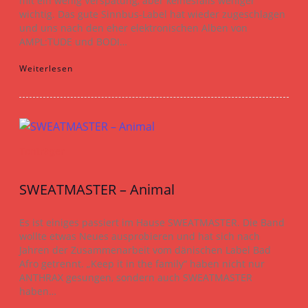
mit ein wenig Verspätung, aber keinesfalls weniger
wichtig. Das gute Sinnbus-Label hat wieder zugeschlagen
und uns nach den eher elektronischen Alben von
AMPL:TUDE und BODI…
Weiterlesen
Tonträger
SWEATMASTER – Animal
Es ist einiges passiert im Hause SWEATMASTER. Die Band
wollte etwas Neues ausprobieren und hat sich nach
Jahren der Zusammenarbeit vom dänischen Label Bad
Afro getrennt. „Keep it in the family“ haben nicht nur
ANTHRAX gesungen, sondern auch SWEATMASTER
haben…