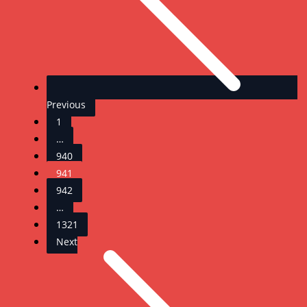
Previous
1
…
940
941
942
…
1321
Next