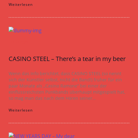
Weiterlesen
Tonträger
CASINO STEEL – There’s a tear in my beer
Wenn das Info berichtet, dass CASINO STEEL (so nennt
sich der Künstler selbst, nicht die Band!) früher für ein
paar Monate als „Casino Ramone“ bei einer der
einflussreichsten Punkbands überhaupt mitgespielt hat,
so mag man das nach dem Hören seiner…
Weiterlesen