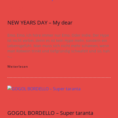
Tonträger
NEW YEARS DAY – My dear
Emo, Emo, ich höre immer nur Emo. Oder Indie. Der Hype
ist nicht vorbei, denn es ist kein Hype mehr, sondern ein
Lebensgefühl. Man muss sich nicht mehr schämen, wenn
man Rotwein trinkt und tiefgründig schwafelt und so, nah
–…
Weiterlesen
Tonträger
GOGOL BORDELLO – Super taranta